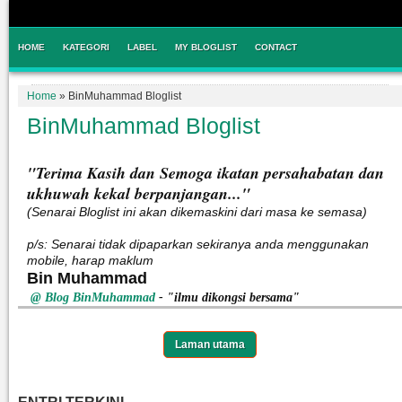
HOME
KATEGORI
LABEL
MY BLOGLIST
CONTACT
Home
»
BinMuhammad Bloglist
BinMuhammad Bloglist
"Terima Kasih dan Semoga ikatan persahabatan dan
ukhuwah kekal berpanjangan..."
(Senarai Bloglist ini akan dikemaskini dari masa ke semasa)
p/s: Senarai tidak dipaparkan sekiranya anda menggunakan
mobile, harap maklum
Bin Muhammad
@ Blog BinMuhammad
- "ilmu dikongsi bersama"
Laman utama