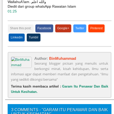
WallahuA'lam..والله اعلم
Diedit dari group whatsApp Rawatan Islam
01:25
Share this post:
Facebook
Google+
Twitter
Pinterest
Linkedin
Tumblr
Author:
BinMuhammad
Seorang blogger picisan yang menulis untuk
berkongsi minat, kisah kehidupan, ilmu serta
infomasi agar dapat memberi manfaat dan pengetahuan. "ilmu
yang sedikit dikongsi bersama"
Terima kasih membaca artikel :
Garam Itu Penawar Dan Baik
Untuk Kesihatan.
3 COMMENTS - "GARAM ITU PENAWAR DAN BAIK