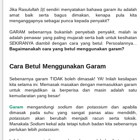
Jika Rasulullah ﷺ sendiri menyatakan bahawa garam itu adalah
amat baik serta bagus dimakan, kenapa pula kita
menganggapnya sebagai punca kepada penyakit?
GARAM sebenarnya bukanlah penyebab penyakit, malah ia
adalah penawar yang paling mujarab serta baik untuk kesihatan
SEKIRANYA diambil dengan cara yang betul. Persoalannya...
Bagaimanakah cara yang betul menggunakan garam?
Cara Betul Menggunakan Garam
Sebenarnya garam TIDAK boleh dimasak! YA! Inilah kesilapan
kita selama ini. Memasak masakan dengan memasukkan garam
untuk menjadikan ia berperisa dan masin adalah satu
kemudaratan yang besar!
Garam
mengandungi
sodium
dan
potassium
dan apabila
dimasak pada suhu yang sangat panas atau mendidih,
potassium
akan berubah menjadi racun serta toksik.
Manakala
Sodium
kekal ada tetapi tubuh badan kita sebenarnya
perlukan lebih
potassium
.