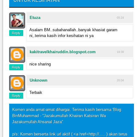
UNTUK KESIHATAN"
Etuza
05:24
Asalam BM..subahanallah..banyak khasiat garam
Reply
ni,.terima kasih infor kesihatan ni ya
kakitravelkhairuddin.blogspot.com
19:39
nice sharing
Reply
Unknown
20:04
Terbaik
Reply
Komen anda amat-amat dihargai. Terima kasih bersama 'Blog
BinMuhammad - “Jazakumullah Khairan Katsiran Wa
Jazakumullah Ahsanal Jaza”
p/s: Komen berserta link url aktif ( <a href=http://..... ) akan terus