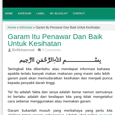
HOME
KATEGORI
LABEL
MY BLOGLIST
CONTACT
Home
»
Informasi
»
Garam Itu Penawar Dan Baik Untuk Kesihatan
Garam Itu Penawar Dan Baik
Untuk Kesihatan
BinMuhammad
3 Comments
بِسْــــــــــــــــــمِ اﷲِالرَّحْمَنِ اارَّحِيم
Seringkali kita diberitahu atau mendapat informasi bahawa
apabila terlalu banyak makan makanan yang masin iaitu lebih
garam pasti akan memudaratkan kesihatan dan menjadi punca
kepada penyakit darah tinggi.
Ya! Itu adalah fakta dan ianya adalah benar namun semuanya
ini berlaku adalah dari kesilapan kita yang tidak mengetahui
cara sebenar menggunakan atau memakan garam.
Garam bukanlah musuh yang merbahaya yang perlu kita