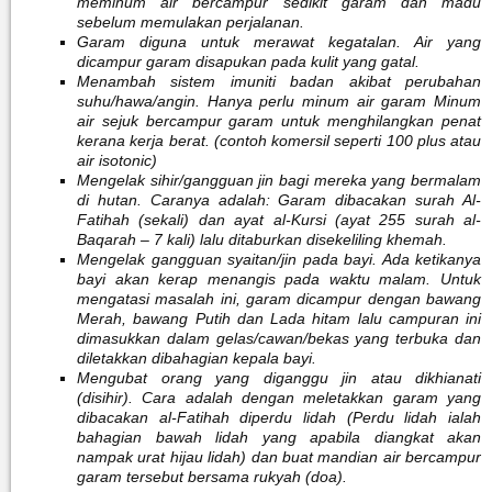
meminum air bercampur sedikit garam dan madu
sebelum memulakan perjalanan.
Garam diguna untuk merawat kegatalan. Air yang
dicampur garam disapukan pada kulit yang gatal.
Menambah sistem imuniti badan akibat perubahan
suhu/hawa/angin. Hanya perlu minum air garam Minum
air sejuk bercampur garam untuk menghilangkan penat
kerana kerja berat. (contoh komersil seperti 100 plus atau
air isotonic)
Mengelak sihir/gangguan jin bagi mereka yang bermalam
di hutan. Caranya adalah: Garam dibacakan surah Al-
Fatihah (sekali) dan ayat al-Kursi (ayat 255 surah al-
Baqarah – 7 kali) lalu ditaburkan disekeliling khemah.
Mengelak gangguan syaitan/jin pada bayi. Ada ketikanya
bayi akan kerap menangis pada waktu malam. Untuk
mengatasi masalah ini, garam dicampur dengan bawang
Merah, bawang Putih dan Lada hitam lalu campuran ini
dimasukkan dalam gelas/cawan/bekas yang terbuka dan
diletakkan dibahagian kepala bayi.
Mengubat orang yang diganggu jin atau dikhianati
(disihir). Cara adalah dengan meletakkan garam yang
dibacakan al-Fatihah diperdu lidah (Perdu lidah ialah
bahagian bawah lidah yang apabila diangkat akan
nampak urat hijau lidah) dan buat mandian air bercampur
garam tersebut bersama rukyah (doa).