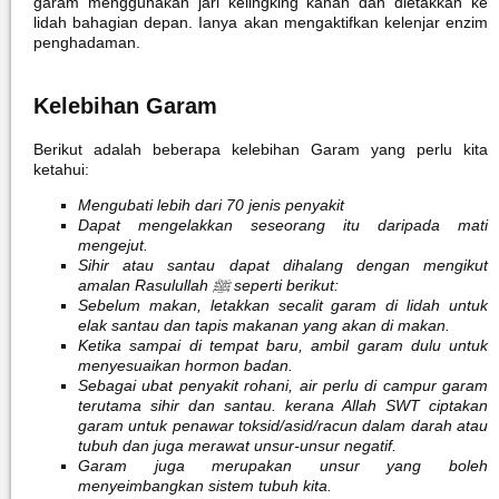
garam menggunakan jari kelingking kanan dan dletakkan ke
lidah bahagian depan. Ianya akan mengaktifkan kelenjar enzim
penghadaman.
Kelebihan Garam
Berikut adalah beberapa kelebihan Garam yang perlu kita
ketahui:
Mengubati lebih dari 70 jenis penyakit
Dapat mengelakkan seseorang itu daripada mati
mengejut.
Sihir atau santau dapat dihalang dengan mengikut
amalan Rasulullah ﷺ seperti berikut:
Sebelum makan, letakkan secalit garam di lidah untuk
elak santau dan tapis makanan yang akan di makan.
Ketika sampai di tempat baru, ambil garam dulu untuk
menyesuaikan hormon badan.
Sebagai ubat penyakit rohani, air perlu di campur garam
terutama sihir dan santau. kerana Allah SWT ciptakan
garam untuk penawar toksid/asid/racun dalam darah atau
tubuh dan juga merawat unsur-unsur negatif.
Garam juga merupakan unsur yang boleh
menyeimbangkan sistem tubuh kita.