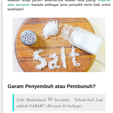
elakkan tetapi garam sebenarnya adalah ubat paling
mujarab
atau penawar
kepada pelbagai jenis penyakit serta baik untuk
kesihatan!
Garam Penyembuh atau Pembunuh?
Nabi Muhammad
bersabda: "Sebaik-baik lauk
ﷺ
adalah GARAM" (Riwayat Al-baihaqi)