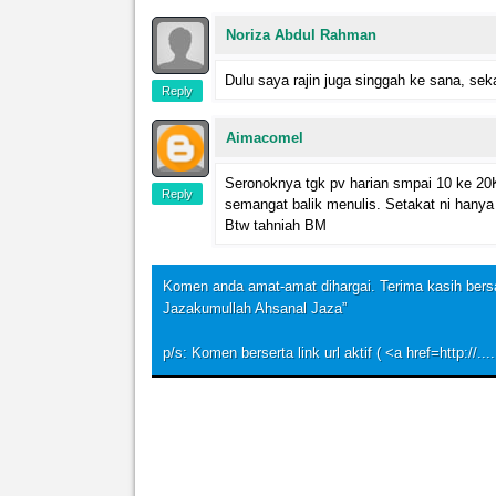
Noriza Abdul Rahman
Dulu saya rajin juga singgah ke sana, sek
Reply
Aimacomel
Seronoknya tgk pv harian smpai 10 ke 20K
Reply
semangat balik menulis. Setakat ni hany
Btw tahniah BM
Komen anda amat-amat dihargai. Terima kasih ber
Jazakumullah Ahsanal Jaza”
p/s: Komen berserta link url aktif ( <a href=http://