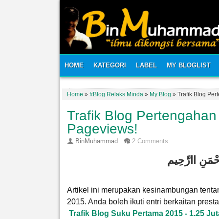
HOME
KATEGORI
LABEL
MY BLOGLIST
Home
»
#Blog Relaks Minda
»
My Blog
»
Trafik Blog Pe
Trafik Blog Pertengahan
Pageviews!
BinMuhammad
2 Comments
حْمَنِ اارَّحِيم
Artikel ini merupakan kesinambungan tenta
2015. Anda boleh ikuti entri berkaitan prest
Trafik Blog Suku Pertama 2015 - 1.25 Ju