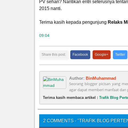
PV sehari? Nantikan entri seterusnya tenta
2015 nanti.
Terima kasih kepada pengunjung
Relaks M
09:04
Share this post:
Facebook
Google+
Twitter
Author:
BinMuhammad
Seorang blogger picisan yang men
agar dapat memberi manfaat dan p
Terima kasih membaca artikel :
Trafik Blog Per
2 COMMENTS - "TRAFIK BLOG PERTEN