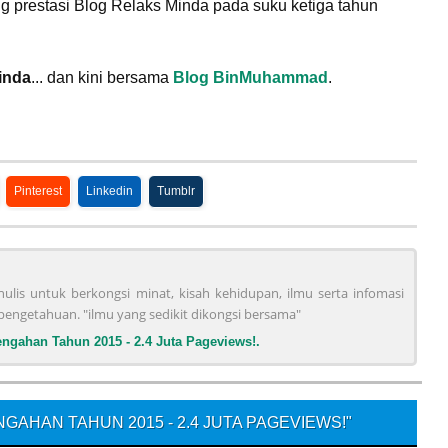
ng prestasi Blog Relaks Minda pada suku ketiga tahun
inda
... dan kini bersama
Blog BinMuhammad
.
Pinterest
Linkedin
Tumblr
ulis untuk berkongsi minat, kisah kehidupan, ilmu serta infomasi
engetahuan. "ilmu yang sedikit dikongsi bersama"
tengahan Tahun 2015 - 2.4 Juta Pageviews!.
GAHAN TAHUN 2015 - 2.4 JUTA PAGEVIEWS!"