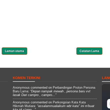
Laman utama
Catatan Lama
KOMEN TERKINI
LAN
Anonymous
commented on
Perbandingan Proton Persona
Baru Lama
:
“Depan nampak mewah , persona baru vvt
lasak Dari campro , campro…”
Anonymous
commented on
Perkongsian Kata Kata
Hikmah Mutiara
:
“assalammualaikum wbt kata" ini m'buat
kita jdi s'orng…”