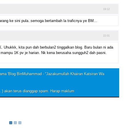
19:12
arang ke sini pula..semoga bertambah la traficnya ye BM...
22:01
. Uhukkk, kita pun dah berbulan2 tinggalkan blog. Baru bulan ni ada
a mampu 1K pv je harian. Nk kena berusaha sungguh2 dah pasni.
sama 'Blog BinMuhammad - “Jazakumullah Khairan Katsiran Wa
..... ) akan terus dianggap spam. Harap maklum