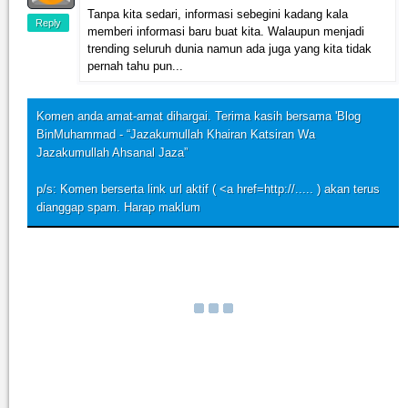
Tanpa kita sedari, informasi sebegini kadang kala
Reply
memberi informasi baru buat kita. Walaupun menjadi
trending seluruh dunia namun ada juga yang kita tidak
pernah tahu pun...
Komen anda amat-amat dihargai. Terima kasih bersama 'Blog
BinMuhammad - “Jazakumullah Khairan Katsiran Wa
Jazakumullah Ahsanal Jaza”
p/s: Komen berserta link url aktif ( <a href=http://..... ) akan terus
dianggap spam. Harap maklum