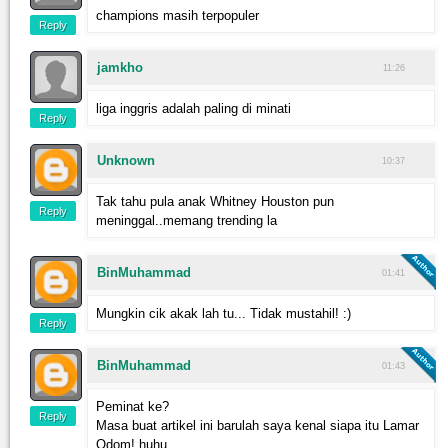
champions masih terpopuler
Reply
jamkho
11:26
liga inggris adalah paling di minati
Reply
Unknown
10:37
Tak tahu pula anak Whitney Houston pun
Reply
meninggal..memang trending la
BinMuhammad
01:41
Mungkin cik akak lah tu... Tidak mustahil! :)
Reply
BinMuhammad
01:43
Peminat ke?
Reply
Masa buat artikel ini barulah saya kenal siapa itu Lamar
Odom! huhu