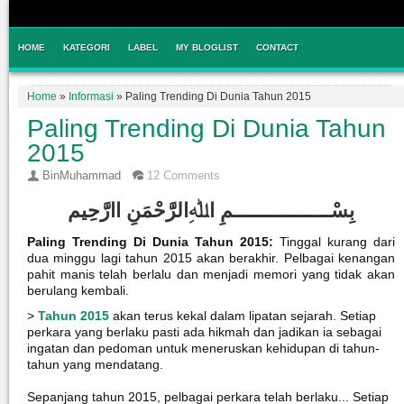
HOME
KATEGORI
LABEL
MY BLOGLIST
CONTACT
Home
»
Informasi
»
Paling Trending Di Dunia Tahun 2015
Paling Trending Di Dunia Tahun
2015
BinMuhammad
12 Comments
بِسْــــــــــــــــــمِ اﷲِالرَّحْمَنِ اارَّحِيم
Paling Trending Di Dunia Tahun 2015:
Tinggal kurang dari
dua minggu lagi tahun 2015 akan berakhir. Pelbagai kenangan
pahit manis telah berlalu dan menjadi memori yang tidak akan
berulang kembali.
>
Tahun 2015
akan terus kekal dalam lipatan sejarah. Setiap
perkara yang berlaku pasti ada hikmah dan jadikan ia sebagai
ingatan dan pedoman untuk meneruskan kehidupan di tahun-
tahun yang mendatang.
Sepanjang tahun 2015, pelbagai perkara telah berlaku... Setiap