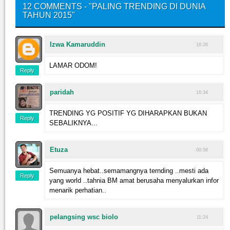
12 COMMENTS - "PALING TRENDING DI DUNIA
TAHUN 2015"
Izwa Kamaruddin
16:26
LAMAR ODOM!
Reply
paridah
16:34
TRENDING YG POSITIF YG DIHARAPKAN BUKAN
Reply
SEBALIKNYA...
Etuza
00:58
Semuanya hebat..semamangnya ternding ..mesti ada
Reply
yang world ..tahnia BM amat berusaha menyalurkan infor
menarik perhatian..
pelangsing wsc biolo
11:24